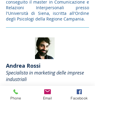
conseguito il master in Comunicazione e
Relazioni Interpersonali presso
l'Università di Siena, iscritta all'Ordine
degli Psicologi della Regione Campania.
Andrea Rossi
Specialista in marketing delle imprese
industriali
Laureato in Marketing alla Università
Ca' Foscari di Venezia.
Phone
Email
Facebook
Si occupa di servizi di importazione ed
esportazione sul mercato cinese,
lavorando su progetti personalizzati per
aiutare le aziende che desiderano fare
affari con la Cina. Il focus dell’intervento
è sulle soluzioni che consentono di