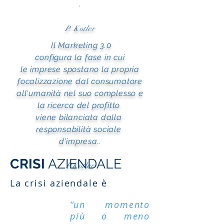
.
P. Kotler
Il
Marketing
3.0
configura la fase in cui
le
imprese
spostano la propria
focalizzazione dal consumatore
all'
umanità
nel suo complesso e
la
ricerca
del
profitto
viene bilanciata dalla
responsabilità
sociale
d'
impresa.
.
CRISI
AZIENDALE
P.Kotler
La crisi aziendale è
“un momento
più o meno