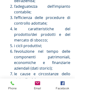
dell’azienda;
l’adeguatezza dell’impianto
contabile;
l’efficienza delle procedure di
controllo adottate;
le caratteristiche del
prodotto/dei prodotti e del
mercato di sbocco;
i cicli produttivi;
l’evoluzione nel tempo delle
componenti patrimoniali,
economiche e finanziarie
aziendali (dati storici);
le cause e circostanze dello
stato di crisi.
Solo l’analisi propedeutica e
Phone
Email
Facebook
minuziosa dell’azienda consente
infatti un approccio serio e più
agevole alla redazione del Piano di