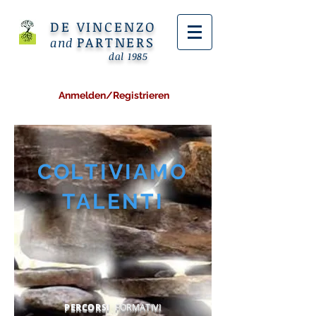
DE VINCENZO
PARTNERS
and
dal 1985
Anmelden/Registrieren
PERCORSI
FORMATIVI
COL
TIVIAMO
TALENTI
PERCORSI
FORMATIVI