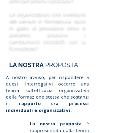
sono per poterle ipotizzare?
Le organizzazioni che investono
del denaro in formazione, sono
in gado di prevedere dove si
potranno produrre i
cambiamenti introdotti con la
formazione?
LA NOSTRA
PROPOSTA
A nostro avviso, per rispondere a
questi interrogativi occorre una
teoria sull’efficacia organizzativa
della formazione stessa che sostanzi
il
rapporto tra processi
individuali e organizzativi.
La nostra proposta
è
rappresentata dalla teoria