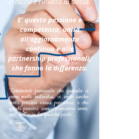
crescita è rimasta la stessa.
E’ questa passione e
competenza, unita
all’aggiornamento
continuo e alle
partnership professionali,
che fanno la differenza.
"Comincerò pensando che quando ci
sono molti individui, ci sono anche
molti pensieri senza pensatore; e che
questi pensieri senza pensatore sono,
così, nell’aria da qualche parte".
W.Bion