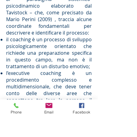
psicodinamico elaborato dal
Tavistock – che, come precisato da
Mario Perini (2009) , traccia alcune
coordinate fondamentali per
descrivere e identificare il processo:
il coaching è un processo di sviluppo
psicologicamente orientato che
richiede una preparazione specifica
in questo campo, ma non è il
trattamento di un disturbo emotivo;
l’executive coaching è un
procedimento complesso e
multidimensionale, che deve tener
conto delle diverse aree che
connettono tra loro la persona, il
ruolo e l’organizzazione.
Phone
Email
Facebook
Nel suo modello “a sei aree” la
Brunning elenca:
abilità e competenze;
carriera e aspirazioni;