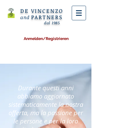
DE VINCENZO
PARTNERS
and
dal 1985
Anmelden/Registrieren
Durante questi anni
abbiamo aggiornato
sistematicamente la nostra
offerta, ma la passione per
le persone e per la loro